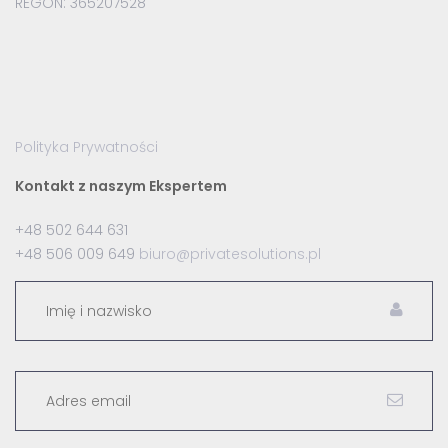
REGON: 365207528
Polityka Prywatności
Kontakt z naszym Ekspertem
+48 502 644 631
+48 506 009 649
biuro@privatesolutions.pl